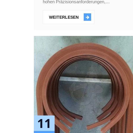
hohen Präzisionsanforderungen,
Anforderungen an große Krümmungsradien
und geringe Verformungen können sie auf
WEITERLESEN
speziellen Biegemaschinen gebogen werden.
Spezi
11