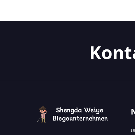
Kont
Ü