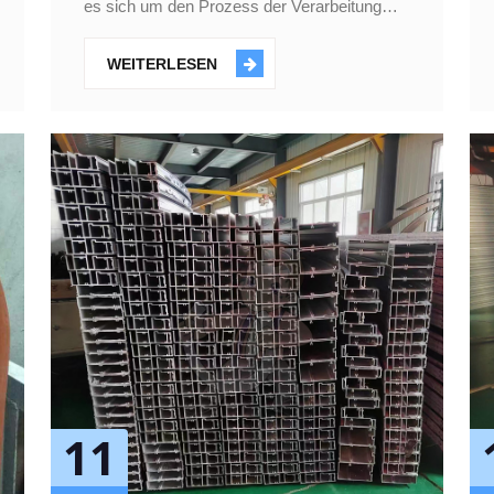
es sich um den Prozess der Verarbeitung
von Metallwerkstoffen zu nichtlinearen
Formen, die im Flugzeug- und Automobilbau
WEITERLESEN
weit verbreitet sind. Dieser Prozess
11