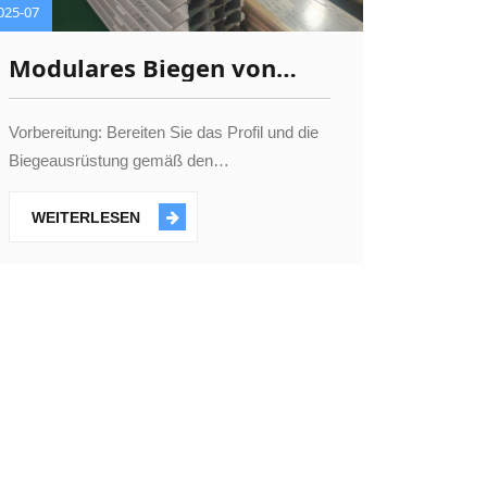
025-07
Modulares Biegen von
Vorhangprofilen
Vorbereitung: Bereiten Sie das Profil und die
Biegeausrüstung gemäß den
Konstruktionsanforderungen vor und
überprüfen Sie den Betriebszustand der
WEITERLESEN
Ausrüstung, um ihren normalen Betrieb
sicherzustellen.