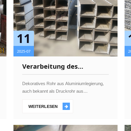
11
2025-07
2
Verarbeitung des
dekorativen Rohrbiegens
aus Aluminiumlegierung
Dekoratives Rohr aus Aluminiumlegierung,
auch bekannt als Druckrohr aus
Aluminiumlegierung oder dekoratives
Leitungsrohr aus Aluminiumlegierung, ist ein
WEITERLESEN
Aluminiummaterial, das aus Rohstoffen aus
Alumi