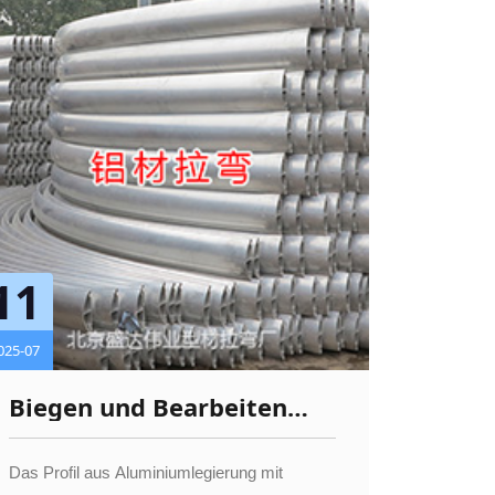
11
025-07
Biegen und Bearbeiten
von unregelmäßigen
Aluminiumprofilen
Das Profil aus Aluminiumlegierung mit