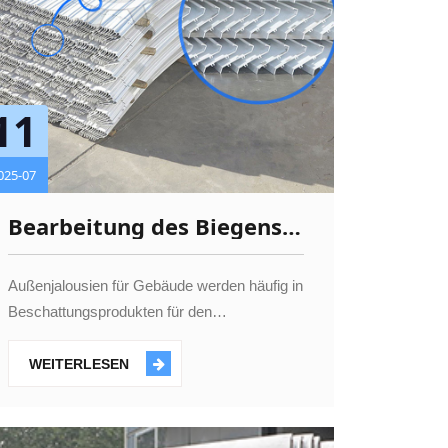
11
025-07
Bearbeitung des Biegens
von Aluminiumlamellen
Außenjalousien für Gebäude werden häufig in
Beschattungsprodukten für den
Außenbereich verwendet, die das Licht
regulieren können und Beschattungs- und
WEITERLESEN
dekorative Funktionen haben. Sie eignen sich
für