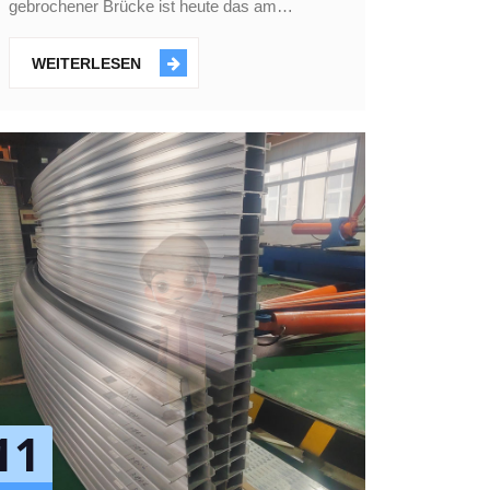
gebrochener Brücke ist heute das am
häufigsten verwendete Aluminiumprofil bei
der Verarbeitung von Türen und Fenstern,
WEITERLESEN
das die Vorteile der Wärmeerhaltung,
Wärmed
11