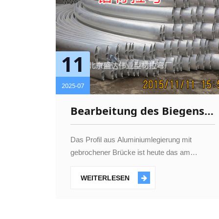
11
2025-07
Bearbeitung des Biegens
von Aluminiumprofilen
Das Profil aus Aluminiumlegierung mit
gebrochener Brücke ist heute das am
häufigsten verwendete Aluminiumprofil bei
der Verarbeitung von Türen und Fenstern,
WEITERLESEN
das die Vorteile der Wärmeerhaltung,
Wärmed