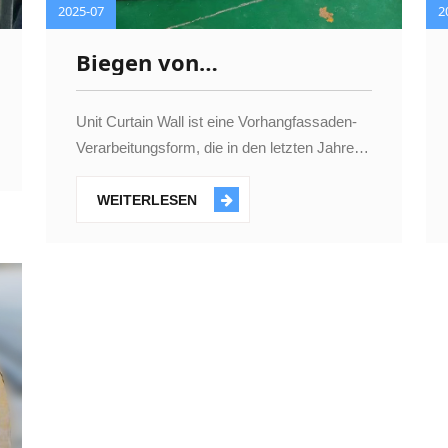
2025-07
2
Biegen von
Vorhangfassadenprofilen
Unit Curtain Wall ist eine Vorhangfassaden-
Verarbeitungsform, die in den letzten Jahren
weit verbreitet und angewendet wurde und
die Vorteile einer neuartigen Form, einer
WEITERLESEN
hohen Verarbeitungsqualität u