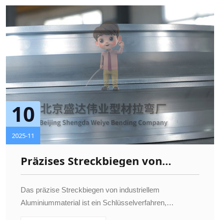
10
2025-11
Präzises Streckbiegen von
industriellem
Aluminiummaterial:
Das präzise Streckbiegen von industriellem
Optimierung von
Aluminiummaterial ist ein Schlüsselverfahren,
Produktionsprozessen und
umhochwertige, maßgenaue und funktionale