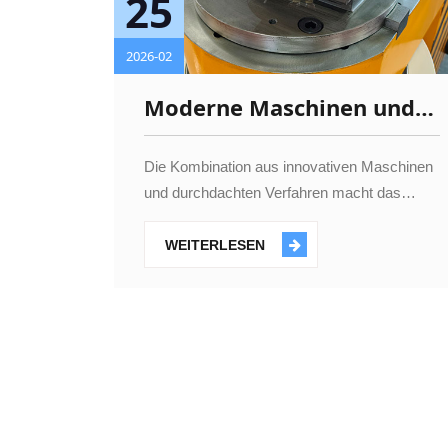
25
2026-02
Moderne Maschinen und
Verfahren für das
Aluminiumprofil-Biegen
Die Kombination aus innovativen Maschinen
und durchdachten Verfahren macht das
Aluminiumprofil-Biegen heute effizienter,
präziser und vielseitiger als je zuvor.
WEITERLESEN