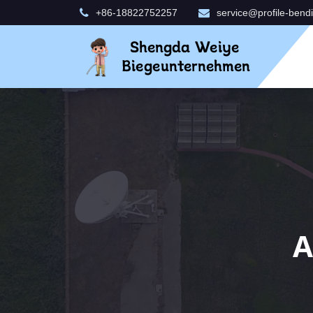
+86-18822752257
service@profile-bend
A