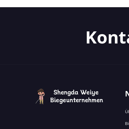
Kont
Ü
B