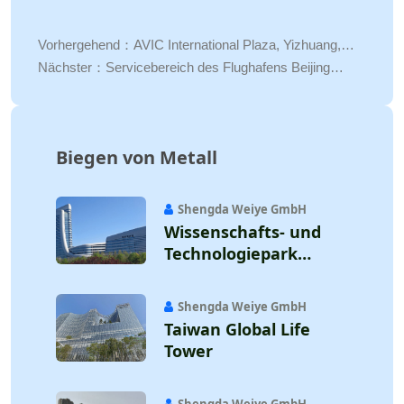
Vorhergehend：
AVIC International Plaza, Yizhuang,
Peking
Nächster：
Servicebereich des Flughafens Beijing
Daxing Airport
Biegen von Metall
Shengda Weiye GmbH
Wissenschafts- und
Technologiepark
Counting
Shengda Weiye GmbH
Taiwan Global Life
Tower