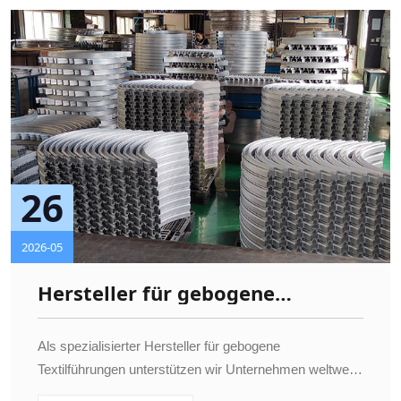
26
2026-05
Hersteller für gebogene
Textilführungen –
Maßanfertigung für
Als spezialisierter Hersteller für gebogene
Textilmaschinen und
Textilführungen unterstützen wir Unternehmen weltweit
Fördertechnik
mit hochwertigen und langlebigen Komponenten für